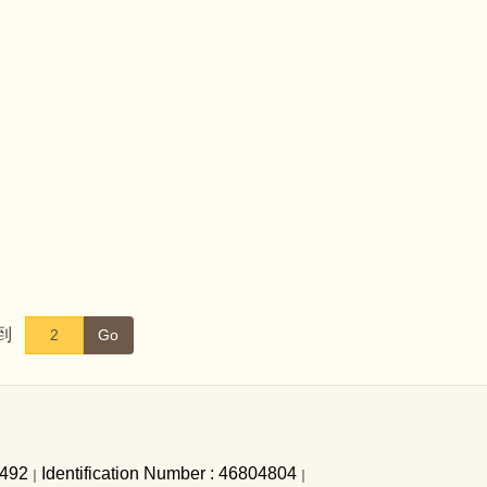
到
Go
2492
Identification Number : 46804804
｜
｜