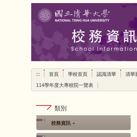
跳
到
主
要
內
容
區
:::
首頁
學校首頁
認識清華
清華
114學年度大專校院一覽表
類別
校務資訊