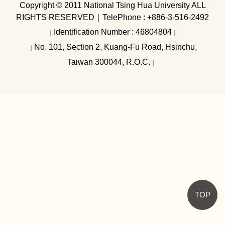
內控及內稽
Copyright © 2011 National Tsing Hua University ALL
RIGHTS RESERVED
｜
TelePhone : +886-3-516-2492
Identification Number : 46804804
｜
｜
No. 101, Section 2, Kuang-Fu Road, Hsinchu,
｜
Taiwan 300044, R.O.C.
｜
TOP