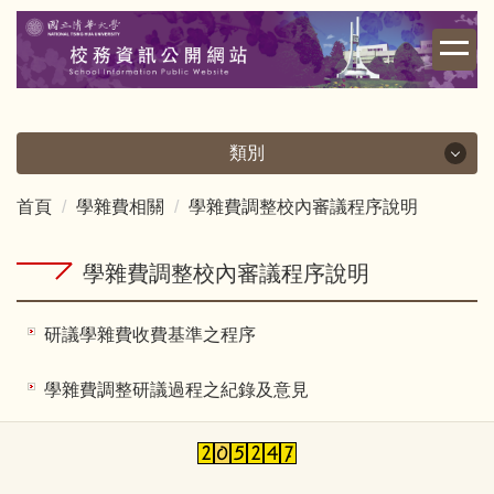
跳
到
主
要
內
容
類別
區
首頁
學雜費相關
學雜費調整校內審議程序說明
類別
校務資訊
學雜費調整校內審議程序說明
財務資訊
研議學雜費收費基準之程序
學雜費相關
學雜費調整研議過程之紀錄及意見
其他重要資訊