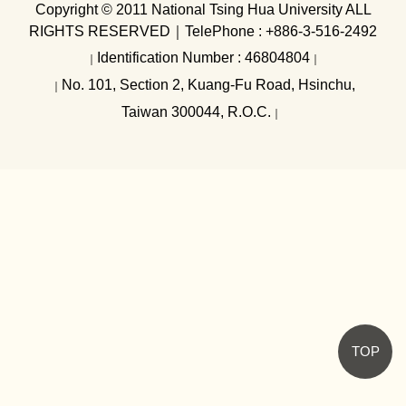
內控及內稽
Copyright © 2011 National Tsing Hua University ALL
RIGHTS RESERVED
｜
TelePhone : +886-3-516-2492
Identification Number : 46804804
｜
｜
No. 101, Section 2, Kuang-Fu Road, Hsinchu,
｜
Taiwan 300044, R.O.C.
｜
TOP