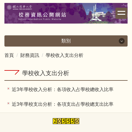
跳
到
主
要
內
容
類別
區
首頁
財務資訊
學校收入支出分析
類別
校務資訊
學校收入支出分析
財務資訊
近3年學校收入分析：各項收入占學校總收入比率
學雜費相關
近3年學校支出分析：各項支出占學校總支出比率
其他重要資訊