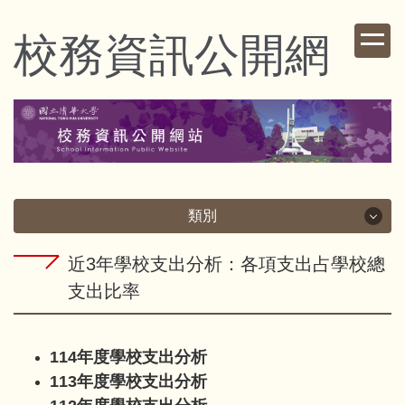
跳
到
校務資訊公開網
主
要
內
容
區
類別
類別
近3年學校支出分析：各項支出占學校總
支出比率
校務資訊
114年度學校支出分析
財務資訊
113年度學校支出分析