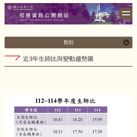
跳
到
主
要
內
容
類別
區
類別
近3年生師比與變動趨勢圖
校務資訊
財務資訊
學雜費相關
其他重要資訊