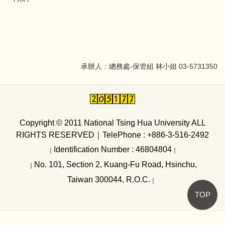
內控及內稽
承辦人：總務處-保管組 林小姐 03-5731350
Copyright © 2011 National Tsing Hua University ALL
RIGHTS RESERVED
｜
TelePhone : +886-3-516-2492
Identification Number : 46804804
｜
｜
No. 101, Section 2, Kuang-Fu Road, Hsinchu,
｜
Taiwan 300044, R.O.C.
｜
TOP